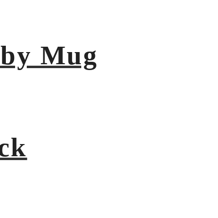
aby Mug
ck