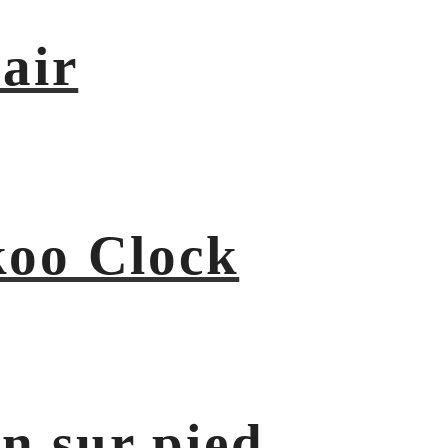
air
koo Clock
in sur pied