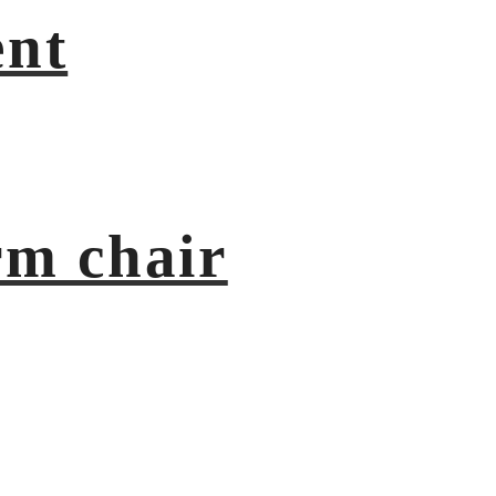
ent
m chair