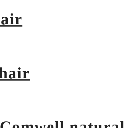
air
hair
 Comwell natural