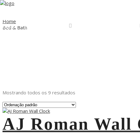
Home
Home
A Live Factory
Projetos
Serviços
Bed & Bath
Mostrando todos os 9 resultados
AJ Roman Wall 